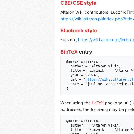
CBE/CSE style
Altaron Wiki contributors. Łucznik [Int
https://wiki.altaron.pl/index.php?t
Bluebook style
Łucznik,
https://wiki.altaron.pl/ind
BibTeX
entry
 @misc{ wiki:xxx,

   author = "Altaron Wiki",

   title = "Łucznik --- Altaron Wiki{,} ",

   year = "2024",

   url = "
https://wiki.altaron.pl
   note = "[Online; accessed 6-sierpień-2026]"

When using the
LaTeX
package url (
addresses, the following may be pref
 @misc{ wiki:xxx,

   author = "Altaron Wiki",

   title = "Łucznik --- Altaron Wiki{,} ",
