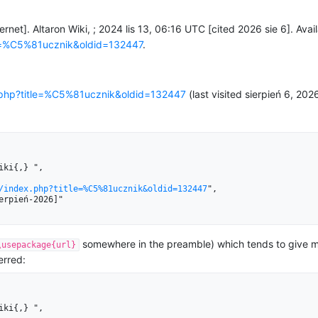
ernet]. Altaron Wiki, ; 2024 lis 13, 06:16 UTC [cited 2026 sie 6]. Avai
itle=%C5%81ucznik&oldid=132447
.
ex.php?title=%C5%81ucznik&oldid=132447
(last visited sierpień 6, 2026
/index.php?title=%C5%81ucznik&oldid=132447
",

somewhere in the preamble) which tends to give 
\usepackage{url}
erred: