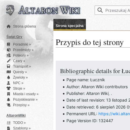
Przejdź
do
zawartości
Strona specjalna
Strona główna
Świat Gry
Przypis do tej strony
Poradniki »
Przedmioty »
Potwory »
Czary »
Transport »
Bibliographic details for Łu
Questy »
Żywioły »
Page name: Łucznik
NPC »
Author: Altaron Wiki contributors
Stroje »
Publisher:
Altaron Wiki,
.
Miasta i osady »
Pozyskiwanie »
Date of last revision: 13 listopa
Przepisy »
Date retrieved: 6 sierpień 2026
Permanent URL:
https://wiki.al
AltaronWiki
Page Version ID: 132447
TODO »
Szablony »