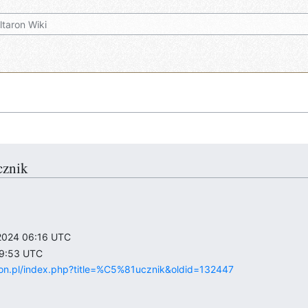
cznik
d 2024 06:16 UTC
 09:53 UTC
taron.pl/index.php?title=%C5%81ucznik&oldid=132447