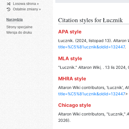
Losowa strona »
Ostatnie zmiany »
Citation styles for Łucznik
Narzędzia
Strony specjalne
APA style
Wersja do druku
Łucznik. (2024, listopad 13).
Altaron 
title=%C5%81ucznik&oldid=132447
.
MLA style
"Łucznik."
Altaron Wiki,
. 13 lis 2024
MHRA style
Altaron Wiki contributors, 'Łucznik',
Al
title=%C5%81ucznik&oldid=132447
>
Chicago style
Altaron Wiki contributors, "Łucznik,"
A
2026).