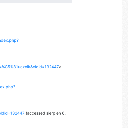
/index.php?
itle=%C5%81ucznik&oldid=132447
>.
ndex.php?
&oldid=132447
(accessed sierpień 6,