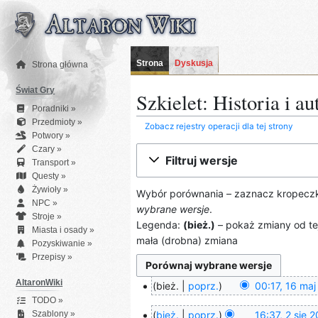
Przejdź
do
zawartości
Strona
Dyskusja
Strona główna
Świat Gry
Szkielet: Historia i au
Poradniki »
Przedmioty »
Zobacz rejestry operacji dla tej strony
Potwory »
Czary »
Filtruj wersje
Transport »
Questy »
Żywioły »
Wybór porównania – zaznacz kropeczka
NPC »
wybrane wersje
.
Stroje »
Legenda:
(bież.)
– pokaż zmiany od tej
Miasta i osady »
mała (drobna) zmiana
Pozyskiwanie »
Przepisy »
AltaronWiki
bież.
poprz.
00:17, 16 ma
16
N
TODO »
maj
bież.
poprz.
16:37, 2 sie 
Szablony »
i
2