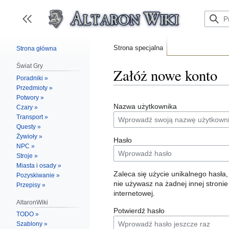
Przejdź
do
zawartości
Przełącz panel boczny
Strona specjalna
Strona główna
Świat Gry
Załóż nowe konto
Poradniki »
Przedmioty »
Potwory »
Nazwa użytkownika
Czary »
Transport »
Questy »
Żywioły »
Hasło
NPC »
Stroje »
Miasta i osady »
Zaleca się użycie unikalnego hasła,
Pozyskiwanie »
nie używasz na żadnej innej stronie
Przepisy »
internetowej.
AltaronWiki
Potwierdź hasło
TODO »
Szablony »