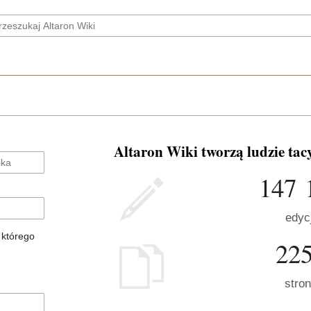
Altaron Wiki tworzą ludzie tacy
147 
edycj
 którego
22
stro