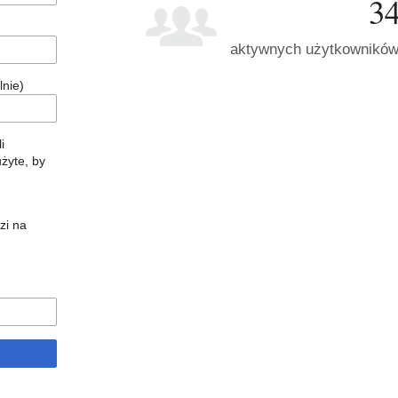
3
aktywnych użytkowników
lnie)
i
żyte, by
zi na