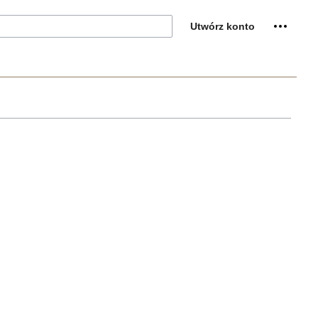
Utwórz konto
Narzędz
zwinięt