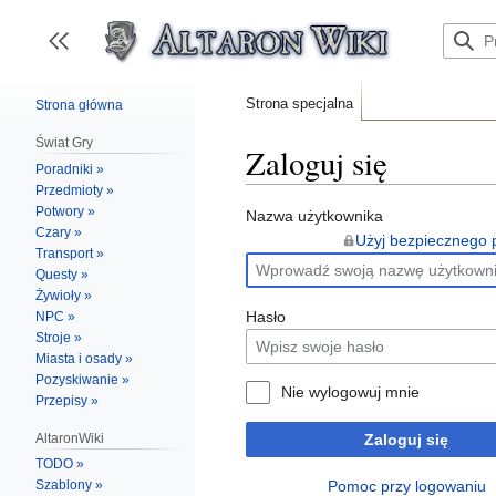
Przejdź
do
zawartości
Przełącz panel boczny
Strona specjalna
Strona główna
Świat Gry
Zaloguj się
Poradniki »
Przedmioty »
Potwory »
Nazwa użytkownika
Czary »
Użyj bezpiecznego 
Transport »
Questy »
Żywioły »
Hasło
NPC »
Stroje »
Miasta i osady »
Pozyskiwanie »
Nie wylogowuj mnie
Przepisy »
Zaloguj się
AltaronWiki
TODO »
Pomoc przy logowaniu
Szablony »