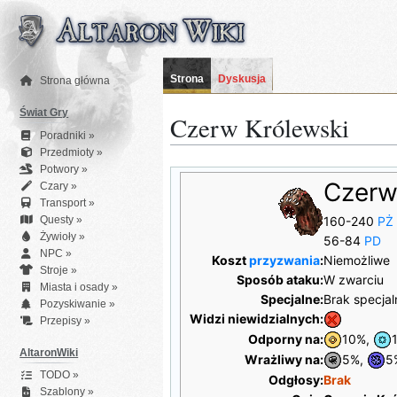
Przejdź
do
zawartości
Strona
Dyskusja
Strona główna
Świat Gry
Czerw Królewski
Poradniki »
Przedmioty »
Potwory »
Czerw
Czary »
Transport »
Questy »
160-240
PŻ
Żywioły »
56-84
PD
NPC »
Koszt
przyzwania
:
Niemożliwe
Stroje »
Sposób ataku:
W zwarciu
Miasta i osady »
Specjalne:
Brak specjal
Pozyskiwanie »
Widzi niewidzialnych:
Przepisy »
Odporny na:
10%,
AltaronWiki
Wrażliwy na:
5%,
5
TODO »
Odgłosy:
Brak
Szablony »