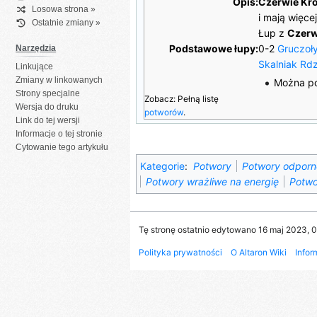
Opis:
Czerwie Kr
Losowa strona »
i mają więce
Ostatnie zmiany »
Łup z
Czerw
Podstawowe łupy:
0-2
Gruczoł
Narzędzia
Skalniak Rd
Linkujące
Zmiany w linkowanych
Można p
Strony specjalne
Zobacz: Pełną listę
Wersja do druku
potworów
.
Link do tej wersji
Informacje o tej stronie
Cytowanie tego artykułu
Kategorie
:
Potwory
Potwory odporn
Potwory wrażliwe na energię
Potwo
Tę stronę ostatnio edytowano 16 maj 2023, 0
Polityka prywatności
O Altaron Wiki
Infor