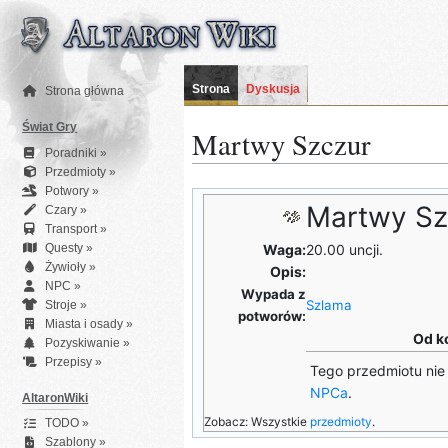
Przejdź
do
zawartości
Strona
Dyskusja
Strona główna
Świat Gry
Martwy Szczur
Poradniki »
Przedmioty »
Potwory »
Martwy Sz
Czary »
Transport »
Questy »
Waga:
20.00 uncji.
Żywioły »
Opis:
NPC »
Wypada z
Szlama
Stroje »
potworów:
Miasta i osady »
Od k
Pozyskiwanie »
Przepisy »
Tego przedmiotu nie
NPCa
.
AltaronWiki
Zobacz: Wszystkie
przedmioty
.
TODO »
Szablony »