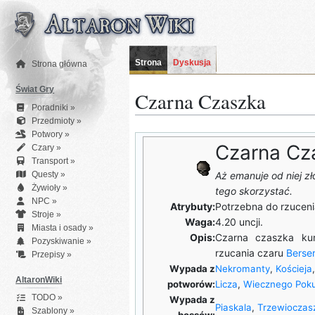
Przejdź
do
zawartości
Strona
Dyskusja
Strona główna
Świat Gry
Czarna Czaszka
Poradniki »
Przedmioty »
Potwory »
Czarna Cz
Czary »
Transport »
Questy »
Aż emanuje od niej zł
Żywioły »
tego skorzystać.
NPC »
Atrybuty:
Potrzebna do rzucen
Stroje »
Waga:
4.20 uncji.
Miasta i osady »
Opis:
Czarna czaszka ku
Pozyskiwanie »
rzucania czaru
Berse
Przepisy »
Wypada z
Nekromanty
,
Kościeja
AltaronWiki
potworów:
Licza
,
Wiecznego Poku
TODO »
Wypada z
Piaskala
,
Trzewioczas
Szablony »
bossów: