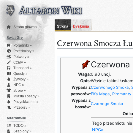
Przejdź
do
zawartości
Strona
Dyskusja
Strona główna
Świat Gry
Czerwona Smocza Łu
Poradniki »
Przedmioty »
Potwory »
Czerwona
Czary »
Transport »
Questy »
Waga:
0.90 uncji.
Żywioły »
Opis:
Właśnie takimi łuskam
NPC »
Wypada z
Czerwonego Smoka
,
Stroje »
potworów:
Elfa Maga
,
Piromanty 
Miasta i osady »
Wypada z
Pozyskiwanie »
Czarnego Smoka
bossów:
Przepisy »
Od k
AltaronWiki
Tego przedmiotu nie
TODO »
NPCa
.
Szablony »