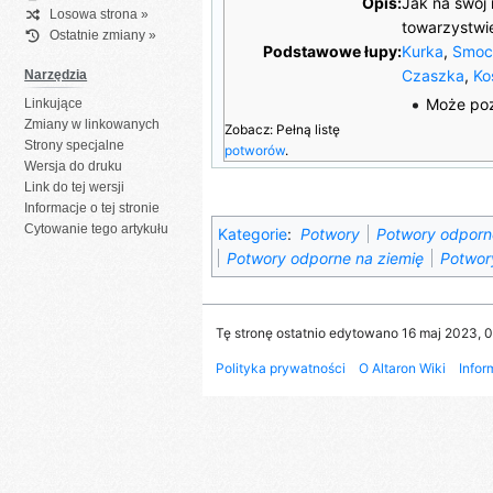
Opis:
Jak na swój 
Losowa strona »
towarzystw
Ostatnie zmiany »
Podstawowe łupy:
Kurka
,
Smoc
Czaszka
,
Ko
Narzędzia
Może po
Linkujące
Zmiany w linkowanych
Zobacz: Pełną listę
Strony specjalne
potworów
.
Wersja do druku
Link do tej wersji
Informacje o tej stronie
Cytowanie tego artykułu
Kategorie
:
Potwory
Potwory odporn
Potwory odporne na ziemię
Potwor
Tę stronę ostatnio edytowano 16 maj 2023, 
Polityka prywatności
O Altaron Wiki
Infor