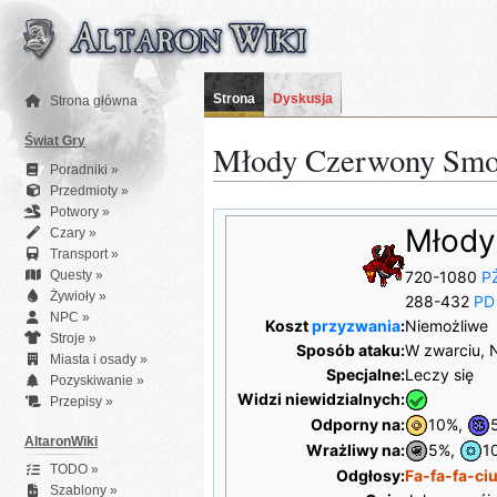
Przejdź
do
zawartości
Strona
Dyskusja
Strona główna
Świat Gry
Młody Czerwony Sm
Poradniki »
Przedmioty »
Potwory »
Młody
Czary »
Transport »
Questy »
720-1080
P
Żywioły »
288-432
PD
NPC »
Koszt
przyzwania
:
Niemożliwe
Stroje »
Sposób ataku:
W zwarciu, N
Miasta i osady »
Specjalne:
Leczy się
Pozyskiwanie »
Widzi niewidzialnych:
Przepisy »
Odporny na:
10%,
AltaronWiki
Wrażliwy na:
5%,
1
TODO »
Odgłosy:
Fa-fa-fa-ciu
Szablony »