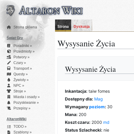
Przejdź
do
zawartości
Strona
Dyskusja
Strona główna
Świat Gry
Wysysanie Życia
Poradniki »
Przedmioty »
Potwory »
Czary »
Wysysanie Życia
Transport »
Questy »
Żywioły »
NPC »
Inkantacja:
taiw fomes
Stroje »
Miasta i osady »
Dostępny dla:
Mag
Pozyskiwanie »
Wymagany
poziom
:
30
Przepisy »
Mana:
200
AltaronWiki
Koszt czaru:
2000
md
TODO »
Status Szlachecki:
nie
Szablony »